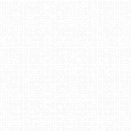
Krynica Zdrój - Góra Parkowa
BACHLEDKA Ski & Sun - Jezersko
Krupówki - widok na deptak