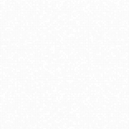
Wołkowyja Jezioro Solińskie
Zieleniec Sport Arena - Gryglówka - widok z góry NOWOŚĆ
RYBNO -ski
Ski Centrum Strachan - widok z górnej stacji NOWOŚĆ
Kaniówka - widok z górnej stacji NOWOŚĆ
SŁOTWINY ARENA Krynica-Zdrój
WITÓW -ski - widok na stok
Stacja Narciarska Trzepowo