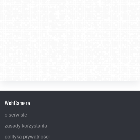
WebCamera
o serwisie
zasady korzystania
polityka prywatności