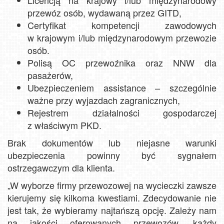
Licencją na krajowy i/lub międzynarodowy
przewóz osób, wydawaną przez GITD,
Certyfikat kompetencji zawodowych
w krajowym i/lub międzynarodowym przewozie
osób.
Polisą OC przewoźnika oraz NNW dla
pasażerów,
Ubezpieczeniem assistance – szczególnie
ważne przy wyjazdach zagranicznych,
Rejestrem działalności gospodarczej
z właściwym PKD.
Brak dokumentów lub niejasne warunki
ubezpieczenia powinny być sygnałem
ostrzegawczym dla klienta.
„W wyborze firmy przewozowej na wycieczki zawsze
kierujemy się kilkoma kwestiami. Zdecydowanie nie
jest tak, że wybieramy najtańszą opcję. Zależy nam
na jakości oferowanych przewozów, każdy