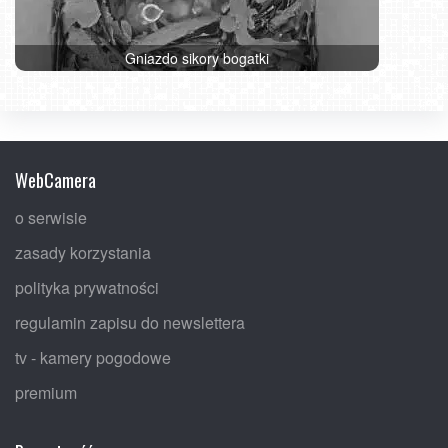
Gniazdo sikory bogatki
WebCamera
o serwisie
zasady korzystania
polityka prywatności
regulamin zapisu do newslettera
tv - kamery pogodowe
premium