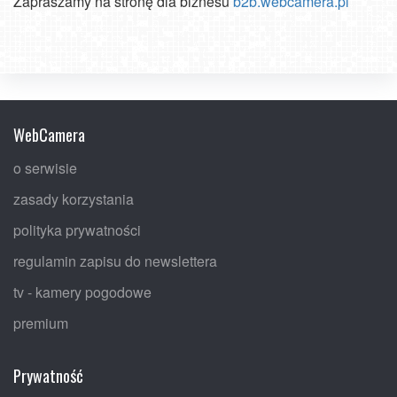
Zapraszamy na stronę dla biznesu
b2b.webcamera.pl
WebCamera
o serwisie
zasady korzystania
polityka prywatności
regulamin zapisu do newslettera
tv - kamery pogodowe
premium
Prywatność