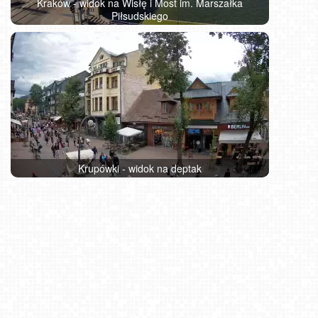
Kraków - widok na Wisłę i Most im. Marszałka
Piłsudskiego
Krupówki - widok na deptak