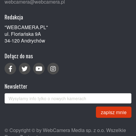
webcamera@webcamera.pl
Redakcja
"WEBCAMERA.PL"
ul. Floriańska 9A
34-120 Andrychów
Dołącz do nas
Newsletter
zapisz mnie
© Copyright © by WebCamera Media sp. z o.o. Wszelkie