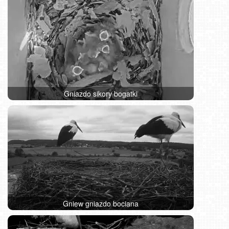
Gniazdo sikory bogatki
Gniew gniazdo bociana