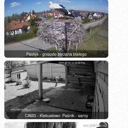
Pasłęk - gniazdo bociana białego
CAM3 - Klekusiowo: Paśnik - sarny