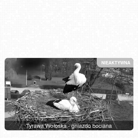
Tyrawa Wołoska - gniazdo bociana