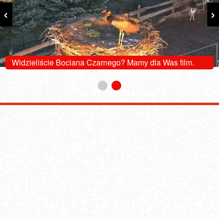
‹
›
Widzieliście Bociana Czarnego? Mamy dla Was film.