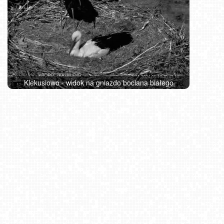
Klekusiowo - widok na gniazdo bociana białego