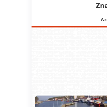
Zna
Wsz