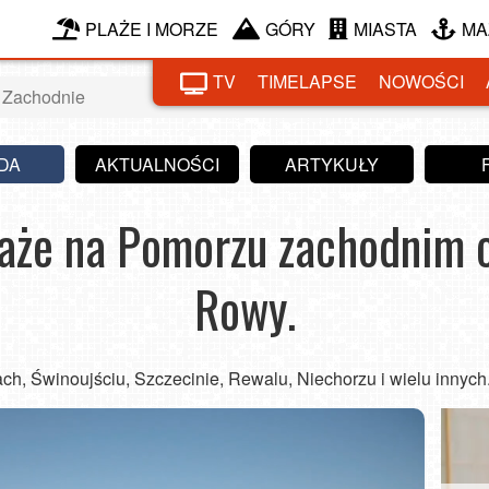
PLAŻE I MORZE
GÓRY
MIASTA
MA
TV
TIMELAPSE
NOWOŚCI
 Zachodnie
DA
AKTUALNOŚCI
ARTYKUŁY
laże na Pomorzu zachodnim 
Rowy.
h, Świnoujściu, Szczecinie, Rewalu, Niechorzu i wielu innych