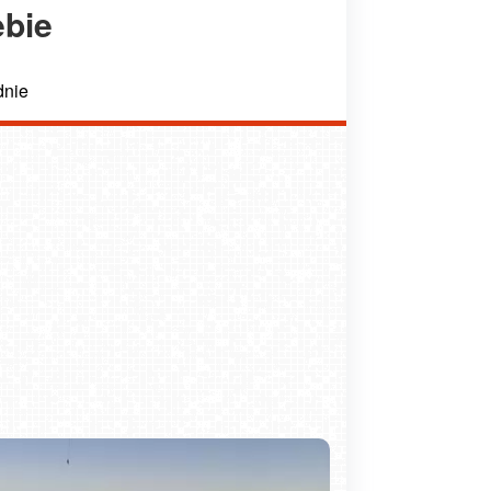
ebie
dnie