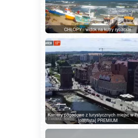
CHŁOPY - widok na kutry rybackie
Kamery pogodowe z turystycznych miejsc w P
[playlista] PREMIUM