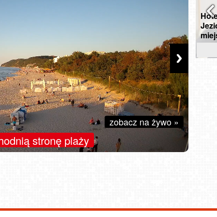
piątek, 07 sierpnia 2026
Hotel z komorą normobaryczną nad
Pan
zczół.
Jeziorem Mucharskim – czy to idealne
paki
 żywo
miejsce na reset?
rek
zytaj »
przeczytaj »