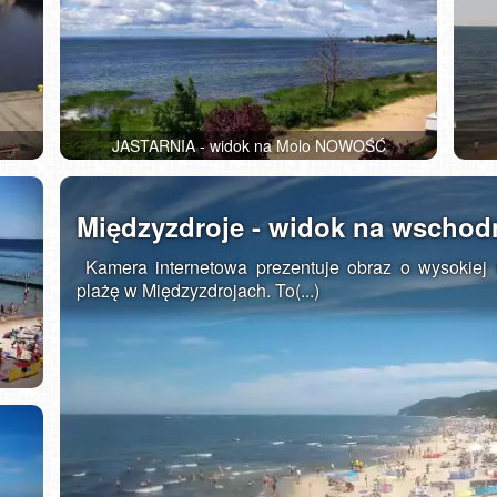
JASTARNIA - widok na Molo NOWOŚĆ
Międzyzdroje - widok na wschodn
Kamera internetowa prezentuje obraz o wysokiej 
plażę w Międzyzdrojach. To(...)