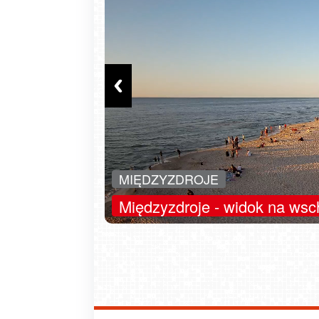
sobota, 08 sierpnia 2026
8 sierpnia - Wielki Dzień Ps
Odwiedziliśmy pasiekę z kamerą na
przec