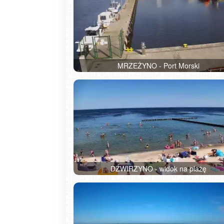
MRZEŻYNO - Port Morski
DŹWIRZYNO - widok na plażę