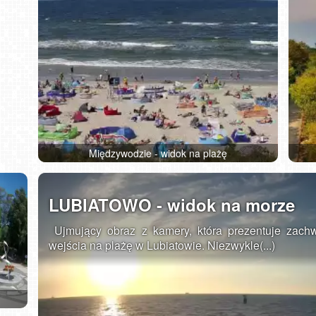
Międzywodzie - widok na plażę
LUBIATOWO - widok na morze
Ujmujący obraz z kamery, która prezentuje zachw
wejścia na plażę w Lubiatowie. Niezwykle(...)