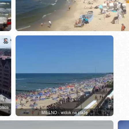
olsce
MIELNO - widok na plażę