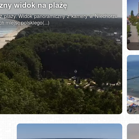
ny widok na plażę
ż plaży. Widok panoramiczny z kamery w Niechorzu
h miejsc polskiego(...)