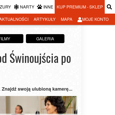
ZURY
NARTY
INNE
KUP PREMIUM - SKLEP
AKTUALNOŚCI
ARTYKUŁY
MAPA
MOJE KONTO
FILMY
GALERIA
od Świnoujścia po
Znajdź swoją ulubioną kamerę...
.