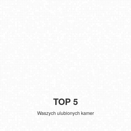
TOP 5
Waszych ulubionych kamer
Zakopane - widok na deptak Krupówki NOWOŚĆ
Władysławowo - widok na plażę - NOWOŚĆ
Kołobrzeg - widok na molo
ŁEBA - widok na wydmy i plażę