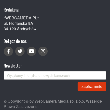
Redakcja
"WEBCAMERA.PL"
ul. Floriańska 9A
34-120 Andrychów
Dołącz do nas
Newsletter
zapisz mnie
© Copyright © by WebCamera Media sp. z o.o. Wszelkie
Prawa Zastrzeżone.