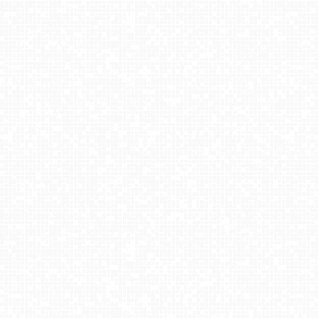
Harbutowice - Szklana Góra ski blisko Krakowa
USTROŃ - widok z Uzdrowiska Ustroń NOWOŚĆ
Centrum Sportu - KOLOROWA w Karpaczu
Zieleniec Sport Arena - Gryglówka - widok z góry NOWOŚĆ
Trzepowo - widok na stok
NOSAL - widok na stok NOWOŚĆ
Zawoja - Mosorny Groń - Dolna Stacja
Czarny Groń Rzyki - Lodowisko