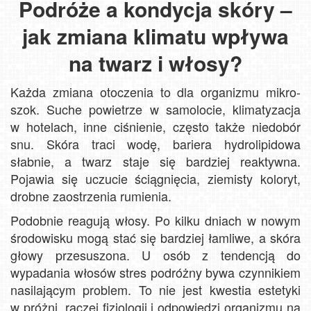
Podróże a kondycja skóry –
jak zmiana klimatu wpływa
na twarz i włosy?
Każda zmiana otoczenia to dla organizmu mikro-
szok. Suche powietrze w samolocie, klimatyzacja
w hotelach, inne ciśnienie, często także niedobór
snu. Skóra traci wodę, bariera hydrolipidowa
słabnie, a twarz staje się bardziej reaktywna.
Pojawia się uczucie ściągnięcia, ziemisty koloryt,
drobne zaostrzenia rumienia.
Podobnie reagują włosy. Po kilku dniach w nowym
środowisku mogą stać się bardziej łamliwe, a skóra
głowy przesuszona. U osób z tendencją do
wypadania włosów stres podróżny bywa czynnikiem
nasilającym problem. To nie jest kwestia estetyki
w próżni, raczej fizjologii i odpowiedzi organizmu na