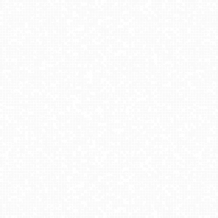
Hotel Stok w Wiśle - widok na tor saneczkowy
Krupówki - widok na deptak
Skolnity Ski&Bike Park - Wieża Widokowa NOWOŚĆ
Kiczera SKI - widok na orczyk