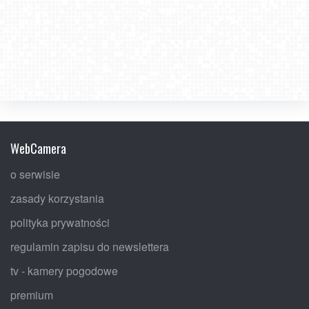
WebCamera
o serwisie
zasady korzystania
polityka prywatności
regulamin zapisu do newslettera
tv - kamery pogodowe
premium