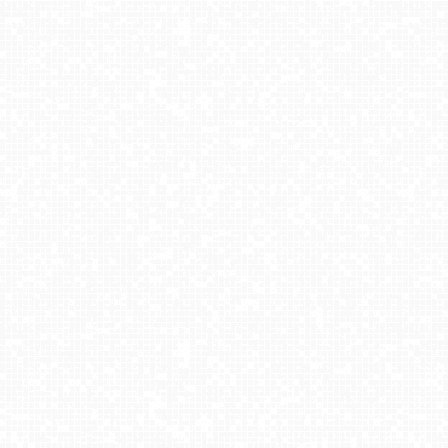
SKI SUCHE - widok na stok
Jaworzyna Krynicka
Trzepowo - widok na stok
Cieńków - Stacja Narciarska widok z góry