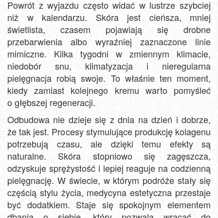
Powrót z wyjazdu często widać w lustrze szybciej
niż w kalendarzu. Skóra jest cieńsza, mniej
świetlista, czasem pojawiają się drobne
przebarwienia albo wyraźniej zaznaczone linie
mimiczne. Kilka tygodni w zmiennym klimacie,
niedobór snu, klimatyzacja i nieregularna
pielęgnacja robią swoje. To właśnie ten moment,
kiedy zamiast kolejnego kremu warto pomyśleć
o głębszej regeneracji.
Odbudowa nie dzieje się z dnia na dzień i dobrze,
że tak jest. Procesy stymulujące produkcję kolagenu
potrzebują czasu, ale dzięki temu efekty są
naturalne. Skóra stopniowo się zagęszcza,
odzyskuje sprężystość i lepiej reaguje na codzienną
pielęgnację. W świecie, w którym podróże stały się
częścią stylu życia, medycyna estetyczna przestaje
być dodatkiem. Staje się spokojnym elementem
dbania o siebie, który pozwala wracać do