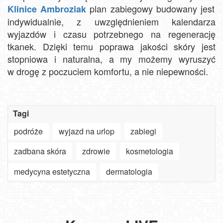
plan zabiegowy budowany jest
Klinice Ambroziak
indywidualnie, z uwzględnieniem kalendarza
wyjazdów i czasu potrzebnego na regenerację
tkanek. Dzięki temu poprawa jakości skóry jest
stopniowa i naturalna, a my możemy wyruszyć
w drogę z poczuciem komfortu, a nie niepewności.
Tagi
podróże
wyjazd na urlop
zabiegi
zadbana skóra
zdrowie
kosmetologia
Szanowny
użytkowniku
medycyna estetyczna
dermatologia
APLIKACJI
-
Jak
ważne
turyści
zmiany
szukają
Oglądaj
w aplikacjach
słońca
30.
plaże,
Czarny-
na
nad
Góralski
deptaki,