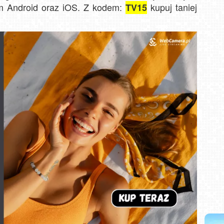
em Android oraz iOS. Z kodem:
kupuj taniej
TV15
i NOWOŚĆ
Władysławowo - widok na plażę - NOWOŚĆ