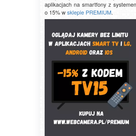
aplikacjach na smartfony z system
o 15% w
sklepie PREMIUM
.
Zakopane - widok na deptak Krupówk