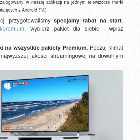
alogowany w naszej aplikacji na jednym telewizorze marki
tających z Android TV.)
acji przygotowaliśmy
.
specjalny rabat na start
WI
SZC
WITÓ
l/premium
, wybierz pakiet dla siebie i wpisz
RES
. Poczuj klimat
ki na wszystkie pakiety Premium
 najwyższej jakości streamingowej na dowolnym