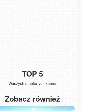
TOP 5
Waszych ulubionych kamer
Kołobrzeg - widok na molo
ŁEBA - wido
Zobacz również