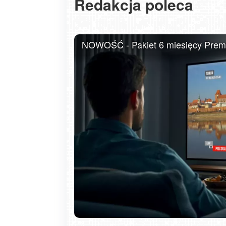
Redakcja poleca
USTKA - widok z pylonu na plażę
NOWOŚĆ - Pakiet 6 miesięcy Premiu
Gdańsk - Brzeźno molo