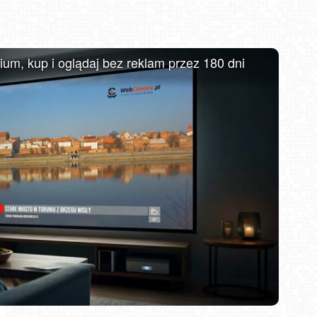
MIELNO - widok na promenadę NOWOŚĆ
m, kup i oglądaj bez reklam przez 180 dni
DZIWNÓW - widok na plażę