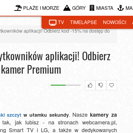
PLAŻE I MORZE
GÓRY
MIASTA
MA
TV
TIMELAPSE
NOWOŚCI
żytkowników aplikacji! Odbierz kod -15% na dostęp do
żytkowników aplikacji! Odbierz
o kamer Premium
Nasze
kamery za
ki szczyt
w ułamku sekundy
.
ak, jak lubisz - na stronach webcamera.pl,
sung Smart TV i LG, a także w dedykowanych