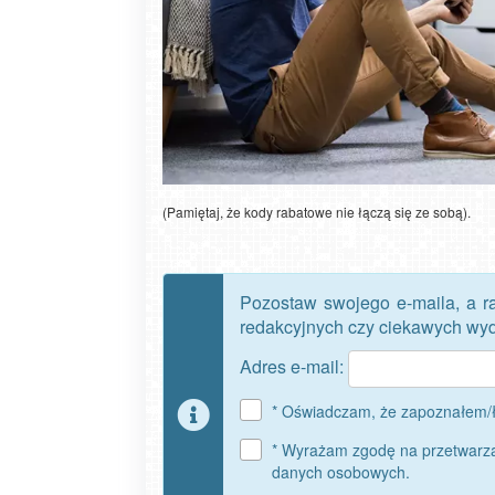
(Pamiętaj, że kody rabatowe nie łączą się ze sobą).
Pozostaw swojego e-maila, a r
redakcyjnych czy ciekawych wyda
Adres e-mail:
* Oświadczam, że zapoznałem/ł
* Wyrażam zgodę na przetwarza
danych osobowych.