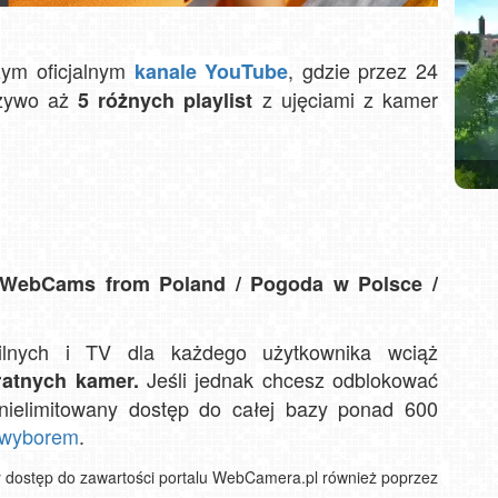
ym oficjalnym
, gdzie przez 24
kanale YouTube
 żywo aż
z ujęciami z kamer
5 różnych playlist
Gra
CZAN
R
Wisł
 WebCams from Poland / Pogoda w Polsce /
ilnych i TV dla każdego użytkownika wciąż
Jeśli jednak chcesz odblokować
łatnych kamer.
 nielimitowany dostęp do całej bazy ponad 600
 wyborem
.
y dostęp do zawartości portalu WebCamera.pl również poprzez