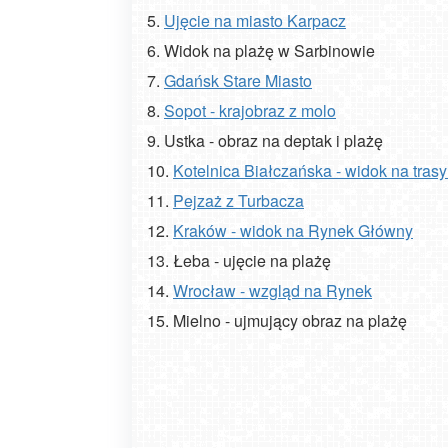
5.
Ujęcie na miasto Karpacz
6. Widok na plażę w Sarbinowie
7.
Gdańsk Stare Miasto
8.
Sopot - krajobraz z molo
9. Ustka - obraz na deptak i plażę
10.
Kotelnica Białczańska - widok na trasy 
11.
Pejzaż z Turbacza
12.
Kraków - widok na Rynek Główny
13. Łeba - ujęcie na plażę
14.
Wrocław - wzgląd na Rynek
15. Mielno - ujmujący obraz na plażę