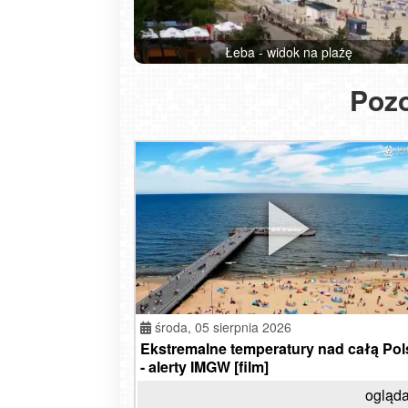
prze
Łeba - widok na plażę
Pozo
środa,
05 sierpnia 2026
Ekstremalne temperatury nad całą Pol
- alerty IMGW [film]
ogląda