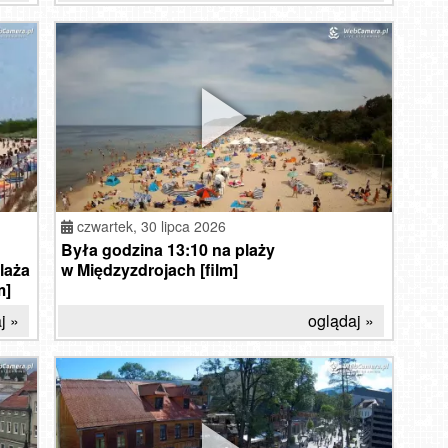
czwartek,
30 lipca 2026
Była godzina 13:10 na plaży
laża
w Międzyzdrojach [film]
m]
j »
oglądaj »