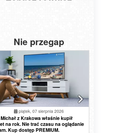
na
eniec Sport Arena -
port
nterpol W3 dolna
Warszawa - widok na
zawnica Palenica
stacja
centrum NOWOŚĆ
obrzeg - widok na
CHŁOPY - widok na
afranówka - PKL
Osiek Molo
klarska Poręba -
Kraków - widok na
lażę zachodnią
kutry rybackie
SZRENICA
Rynek z hotelu
Nie przegap
piątek, 07 sierpnia 2026
 Michał z Krakowa właśnie kupił
et na rok. Nie trać czasu na oglądanie
lam. Kup dostęp PREMIUM.