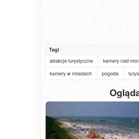
Tagi
atrakcje turystyczne
kamery nad mo
kamery w miastach
pogoda
tury
Ogląda
sobota, 08 sierpnia 2026
8 sierpnia - Wielki Dzień Pszczół.
Odwiedziliśmy pasiekę z kamerą n