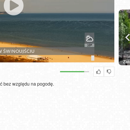
Zakopane - widok na deptak Krupówki NOWOŚĆ
W
ać bez względu na pogodę.