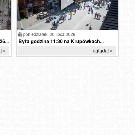
poniedziałek,
20 lipca 2026
6...
Była godzina 11:30 na Krupówkach...
j »
oglądaj »