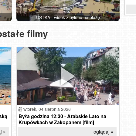
czytaj »
przeczytaj »
USTKA - widok z pylonu na plażę
Che
Kalw
Karp
stałe filmy
wtorek,
04 sierpnia 2026
ską
Była godzina 12:30 - Arabskie Lato na
Krupówkach w Zakopanem [film]
j »
oglądaj »