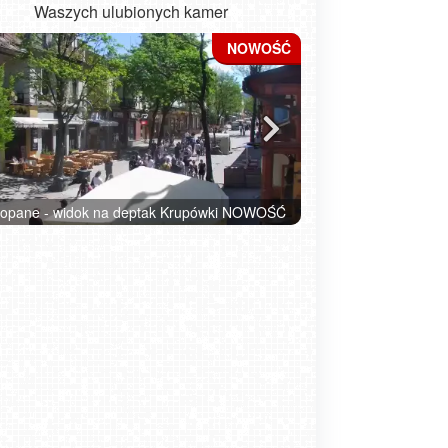
Waszych ulubionych kamer
ładysławowo - widok na plażę - NOWOŚĆ
Kołobrzeg