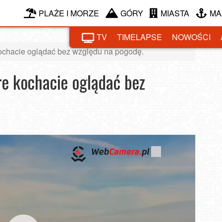
PLAŻE I MORZE
GÓRY
MIASTA
MA
TV
TIMELAPSE
NOWOŚCI
kochacie oglądać bez względu na pogodę.
re kochacie oglądać bez