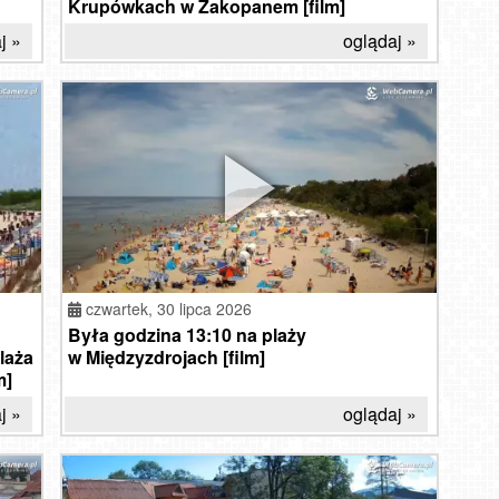
Krupówkach w Zakopanem [film]
j »
oglądaj »
czwartek,
30 lipca 2026
Była godzina 13:10 na plaży
laża
w Międzyzdrojach [film]
m]
j »
oglądaj »