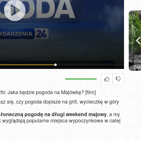
Zakopane - widok na deptak Krupówki NOWOŚĆ
W
25r. Jaka będzie pogoda na Majówkę? [film]
z się, czy pogoda dopisze na grill, wycieczkę w góry
słoneczną pogodę na długi weekend majowy
, a my
 wyglądają popularne miejsca wypoczynkowe w całej