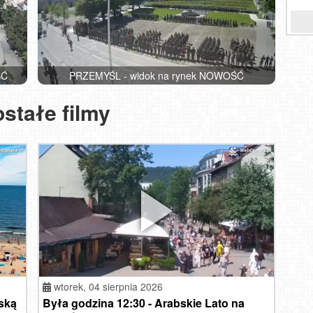
czytaj »
przeczytaj »
Zak
ROG
DĘBK
ŚĆ
PRZEMYŚL - widok na rynek NOWOŚĆ
stałe filmy
wtorek,
04 sierpnia 2026
ską
Była godzina 12:30 - Arabskie Lato na