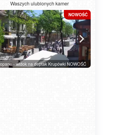
Waszych ulubionych kamer
ładysławowo - widok na plażę - NOWOŚĆ
Kołobrzeg