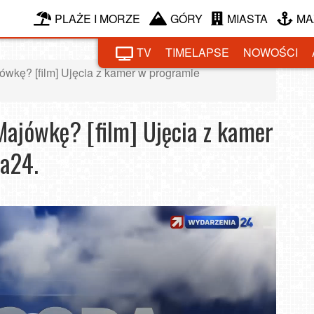
PLAŻE I MORZE
GÓRY
MIASTA
MA
TV
TIMELAPSE
NOWOŚCI
wkę? [film] Ujęcia z kamer w programie
Majówkę? [film] Ujęcia z kamer
ia24.