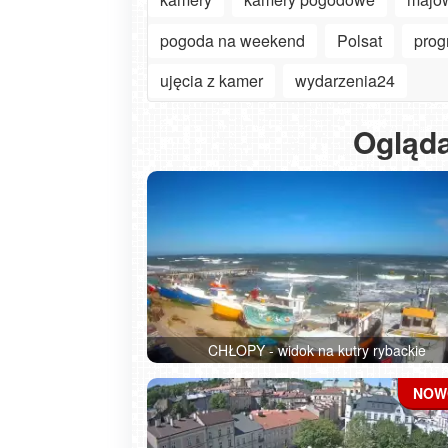
pogoda na weekend
Polsat
prog
ujęcia z kamer
wydarzenia24
Ogląda
CHŁOPY - widok na kutry rybackie
piątek, 07 sierpnia 2026
Hotel z komorą normobaryczną na
Jeziorem Mucharskim – czy to idea
miejsce na reset?