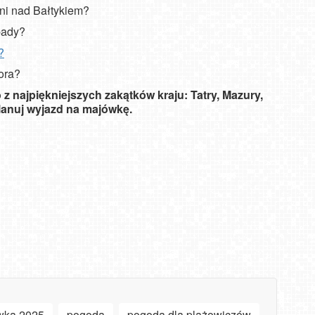
dni nad Bałtykiem?
pady?
?
ora?
z najpiękniejszych zakątków kraju: Tatry, Mazury,
planuj wyjazd na majówkę.
wka 2025
pogoda
pogoda dla plażowiczów