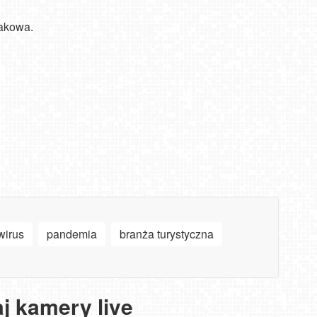
rakowa.
wirus
pandemia
branża turystyczna
j kamery live