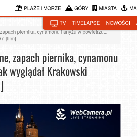
PLAŻE I MORZE
GÓRY
MIASTA
MA
TV
TIMELAPSE
NOWOŚCI
zapach piernika, cynamonu i anyżu w powietrzu...
. [film]
ne, zapach piernika, cynamonu
Tak wyglądał Krakowski
]