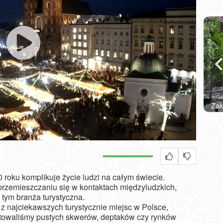
Zakopane - widok na deptak Krupówki NOWOŚĆ
W
oku komplikuje życie ludzi na całym świecie.
rzemieszczaniu się w kontaktach międzyludzkich,
tym branża turystyczna.
 z najciekawszych turystycznie miejsc w Polsce,
smitowaliśmy pustych skwerów, deptaków czy rynków