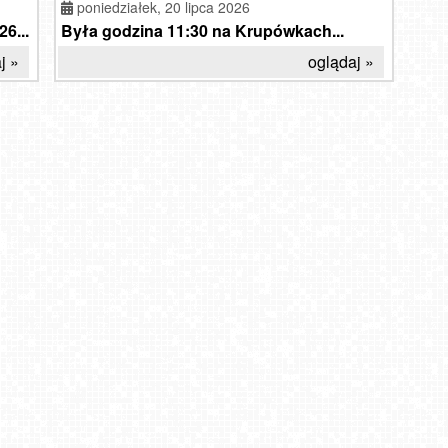
poniedziałek,
20 lipca 2026
6...
Była godzina 11:30 na Krupówkach...
j »
oglądaj »