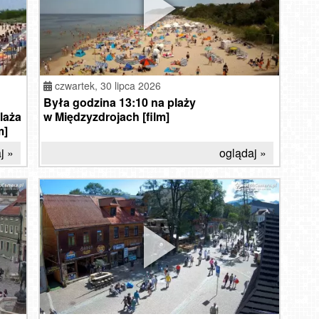
czwartek,
30 lipca 2026
Była godzina 13:10 na plaży
laża
w Międzyzdrojach [film]
m]
j »
oglądaj »