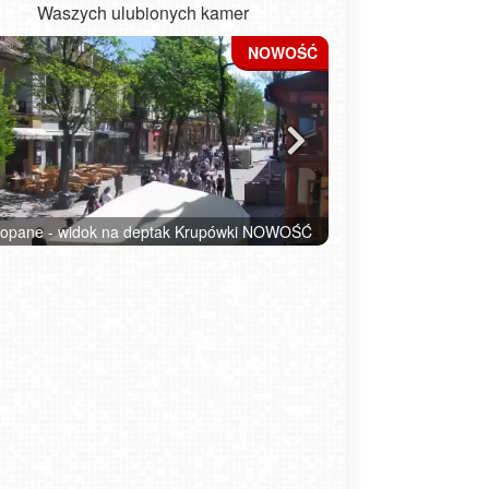
Waszych ulubionych kamer
ładysławowo - widok na plażę - NOWOŚĆ
Kołobrzeg