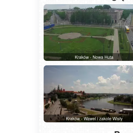
Kraków - Nowa Huta
piątek, 07 sierpnia 2026
Hotel z komorą normobaryczną na
Kraków - Wawel i zakole Wisły
Jeziorem Mucharskim – czy to idea
miejsce na reset?