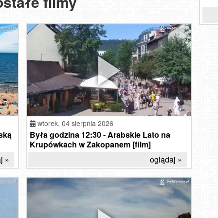
stałe filmy
czytaj »
przeczytaj »
Zak
To
d
m
So
Zak
wi
wtorek,
04 sierpnia 2026
ską
Była godzina 12:30 - Arabskie Lato na
Krupówkach w Zakopanem [film]
j »
oglądaj »