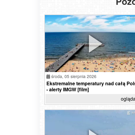
Pozo
prze
środa,
05 sierpnia 2026
Ekstremalne temperatury nad całą Pol
- alerty IMGW [film]
ogląda