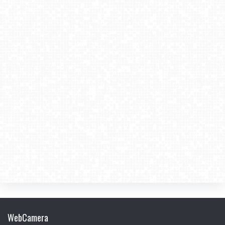
WebCamera