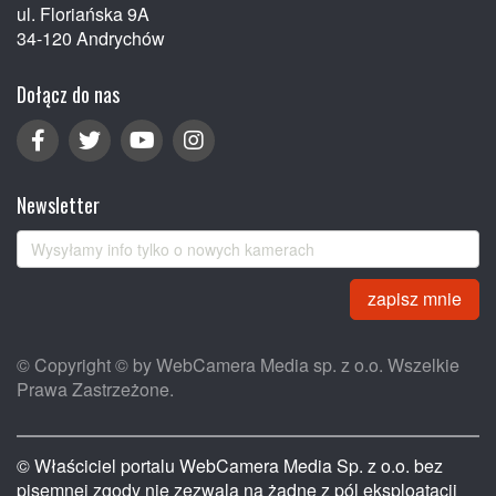
ul. Floriańska 9A
34-120 Andrychów
Dołącz do nas
Newsletter
zapisz mnie
© Copyright © by WebCamera Media sp. z o.o. Wszelkie
Prawa Zastrzeżone.
© Właściciel portalu WebCamera Media Sp. z o.o. bez
pisemnej zgody nie zezwala na żadne z pól eksploatacji