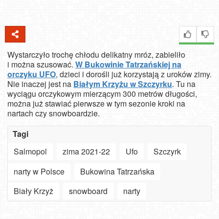
Wystarczyło trochę chłodu delikatny mróz, zabieliło
i można szusować.
W Bukowinie Tatrzańskiej na
orczyku UFO
, dzieci i dorośli już korzystają z uroków zimy.
Nie inaczej jest na
Białym Krzyżu w Szczyrku
. Tu na
wyciągu orczykowym mierzącym 300 metrów długości,
można już stawiać pierwsze w tym sezonie kroki na
nartach czy snowboardzie.
Tagi
Salmopol
zima 2021-22
Ufo
Szczyrk
narty w Polsce
Bukowina Tatrzańska
Biały Krzyż
snowboard
narty