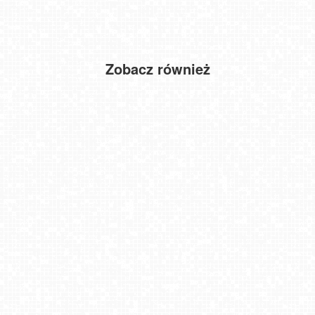
Zobacz również
POZNAŃ - Stary Rynek
Zieleniec Sport Arena - Winterpol
GLIWICE - widok na Rynek
Małe Ciche - dolna stacja
Ski&Sun - Świeradów Zdrój
Szczyrk - widok na miasto
Międzyrzecze - widok na gniazdo bociana
Lanckorona