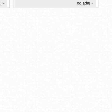
j »
oglądaj »