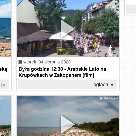
Koł
czytaj »
przeczytaj »
L
US
Kr
COS 
B
na 
wtorek,
04 sierpnia 2026
ską
Była godzina 12:30 - Arabskie Lato na
Krupówkach w Zakopanem [film]
j »
oglądaj »