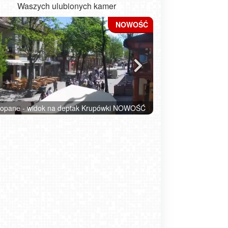
Waszych ulubionych kamer
ładysławowo - widok na plażę - NOWOŚĆ
Kołobrzeg