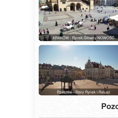
KRAKÓW - Rynek Główny NOWOŚĆ
Rzeszów - Stary Rynek i Ratusz
piątek, 07 sierpnia 2026
Pozo
Hotel z komorą normobaryczną na
Jeziorem Mucharskim – czy to idea
miejsce na reset?