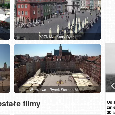
Ka
tury
P
GD
BIAŁ
Arch
POZNAŃ - Stary Rynek
Warszawa - Rynek Starego Miasta
piątek, 07 sierpnia 2026
stałe filmy
d
Pan Michał z Krakowa właśnie kupił
Od a
lne
pakiet na rok. Nie trać czasu na oglądanie
zmie
reklam. Kup dostęp PREMIUM.
30 l