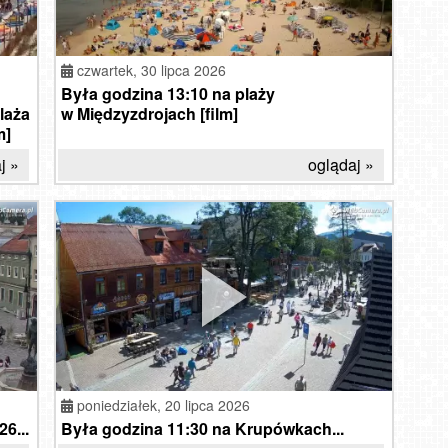
czwartek,
30 lipca 2026
Była godzina 13:10 na plaży
laża
w Międzyzdrojach [film]
m]
j »
oglądaj »
poniedziałek,
20 lipca 2026
6...
Była godzina 11:30 na Krupówkach...