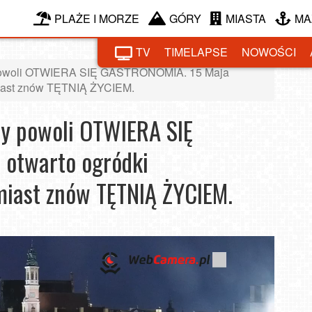
PLAŻE I MORZE
GÓRY
MIASTA
MA
TV
TIMELAPSE
NOWOŚCI
 powoli OTWIERA SIĘ GASTRONOMIA. 15 Maja
 miast znów TĘTNIĄ ŻYCIEM.
wy powoli OTWIERA SIĘ
otwarto ogródki
 miast znów TĘTNIĄ ŻYCIEM.