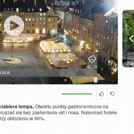
Zakopane - widok na deptak Krupówki NOWOŚĆ
W
 nabiera tempa.
Otwarto punkty gastronomiczne na
uszać się bez zasłaniania ust i nosa. Natomiast hotele
rzy obłożeniu w 50%.