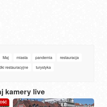
Maj
miasta
pandemia
restauracja
dki restauracyjne
turystyka
j kamery live