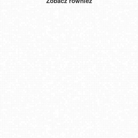
Zobacz również
Wierchomla - widok na trasy
Krynica Morska ul. Marynarzy NOWOŚĆ
Giżycko - widok na most obrotowy
Bachledka Ski & Sun
Zieleniec Sport Arena - Winterpol W3 dolna stacja
SOPOT - widok z molo
Niechorze - widok na molo i plażę NOWOŚĆ
Rzeszów - Stary Rynek i Ratusz