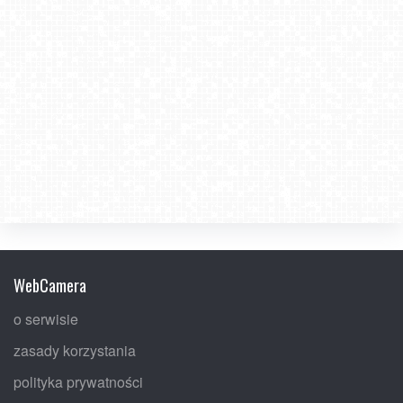
WebCamera
o serwisie
zasady korzystania
polityka prywatności