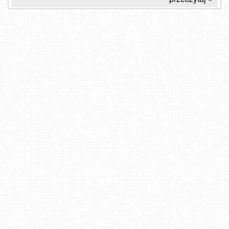
ŚWINOUJŚCIE - widok na plażę
Msza Św. Radlin
Parafia Matki Bożej Bolesnej Jarosław
DINOLANDIA - widok na Park Rozrywki w Inwałdzie
Olsztyn - Słoneczna Polana
Międzyzdroje - widok na plażę
Ski Centrum Strednica Zdiar - stacja dolna NOWOŚĆ
Wilkasy - widok na Jezioro Niegocin