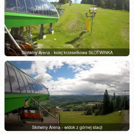
Słotwiny Arena - kolej krzesełkowa SŁOTWINKA
Słotwiny Arena - widok z górnej stacji