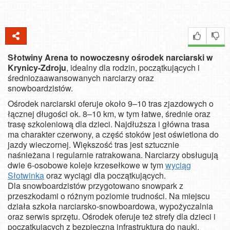
Słotwiny Arena to nowoczesny ośrodek narciarski w
Krynicy-Zdroju
, idealny dla rodzin, początkujących i
średniozaawansowanych narciarzy oraz
snowboardzistów.
Ośrodek narciarski oferuje około 9–10 tras zjazdowych o
łącznej długości ok. 8–10 km, w tym łatwe, średnie oraz
trasę szkoleniową dla dzieci. Najdłuższa i główna trasa
ma charakter czerwony, a część stoków jest oświetlona do
jazdy wieczornej. Większość tras jest sztucznie
naśnieżana i regularnie ratrakowana. Narciarzy obsługują
dwie 6-osobowe koleje krzesełkowe w tym
wyciąg
Słotwinka
oraz wyciągi dla początkujących.
Dla snowboardzistów przygotowano snowpark z
przeszkodami o różnym poziomie trudności. Na miejscu
działa szkoła narciarsko-snowboardowa, wypożyczalnia
oraz serwis sprzętu. Ośrodek oferuje też strefy dla dzieci i
początkujących z bezpieczną infrastrukturą do nauki.