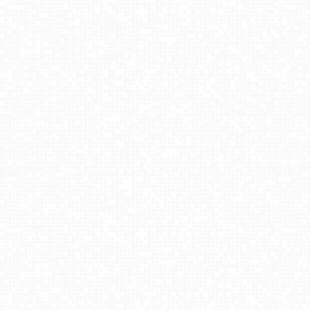
Jezioro Białe - Okuninka
Krynica-Zdrój - widok na deptak
WIEŻYCA - ski Koszałkowo
Hotel Redyk
Węgierska Górka - NOWOŚĆ
Karpacz - widok na deptak
Winterpol Karpacz Biały Jar
Grapa-Litwinka