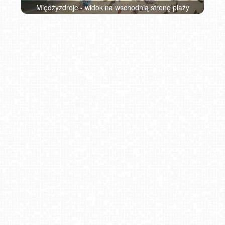
Międzyzdroje - widok na wschodnią stronę plaży
Koziniec SKI
Beskid Sport Arena - SZCZYRK
Jaworzyna Krynicka
Kompleks narciarski - SŁOTWINY
Kasina SKI - widok na trasy NOWOŚĆ
Kraków - Wawel i zakole Wisły
Czerwienne SKI
Instytut Zdrowia Sofra - widok na Śnieżkę w Karpaczu NOWOŚĆ