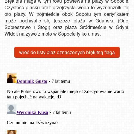
Błękitna Flaga w tym roku powiewa na plaży w Sopocie.
Czystość piasku oraz przejrzysta woda to wyznaczniki tej
oto plaży. W trójmieście obok Sopotu tym certyfikatem
może pochwalić się jeszcze plaża w Gdańsku (Orle,
Sobieszewo i Stogi) oraz plaża Śródmieście w Gdyni.
Widok na żywo z molo w Sopocie tylko u nas.
wróć do listy plaż oznaczonych błękitną flagą