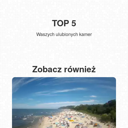
TOP 5
Waszych ulubionych kamer
Zakopane - widok na deptak Krupówki NOWOŚĆ
Władysławowo - widok na plażę - NOWOŚĆ
Kołobrzeg - widok na molo
ŁEBA - widok na wydmy i plażę
SARBINOWO - widok na plażę
Zobacz również