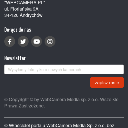
"WEBCAMERA.PL"
ul. Floriańska 9A
34-120 Andrychów
Dołącz do nas
Newsletter
zapisz mnie
© Copyright © by WebCamera Media sp. z o.o. Wszelkie
Prawa Zastrzeżone.
© Właściciel portalu WebCamera Media Sp. z o.o. bez