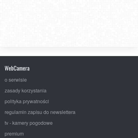
WebCamera
o serwisie
zasady korzystania
polityka prywatności
regulamin zapisu do newslettera
tv - kamery pogodowe
premium