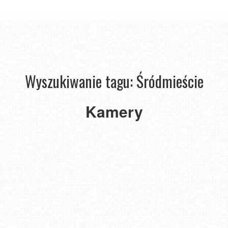
Wyszukiwanie tagu: Śródmieście
Warszawa
-
Kamery
widok
na
centrum
NOWOŚĆ