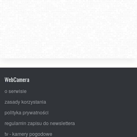
WebCamera
o serwisie
zasady korzystania
polityka prywatności
regulamin zapisu do newslettera
tv - kamery pogodowe