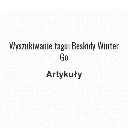
Wyszukiwanie tagu: Beskidy Winter
Szczyrk
Winter
Go
Opening
-
Rozpoczynamy
Artykuły
najbardziej
wyczekiwany
sezon
w Beskidach
2025-
12-12