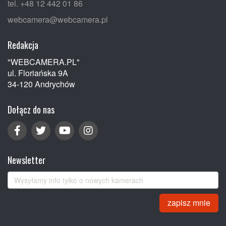
tel. +48 12 442 01 86
webcamera@webcamera.pl
Redakcja
"WEBCAMERA.PL"
ul. Floriańska 9A
34-120 Andrychów
Dołącz do nas
Newsletter
zapisz mnie