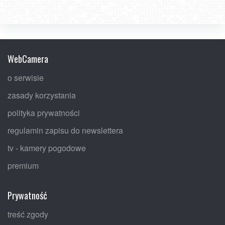
WebCamera
o serwisie
zasady korzystania
polityka prywatności
regulamin zapisu do newslettera
tv - kamery pogodowe
premium
Prywatność
treść zgody