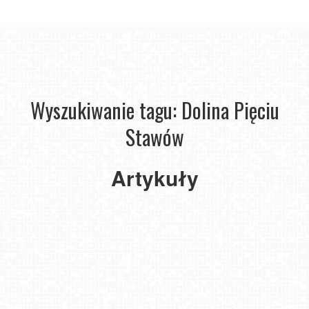
Nie
tylko
Wyszukiwanie tagu: Dolina Pięciu
Giewont
i
Stawów
Morskie
Oko
–
Artykuły
magia
Tatrzańskiego
Parku
Narodowego
2025-
10-17