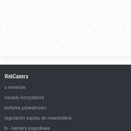
WebCamera
o serwisie
zasady korzystania
polityka prywatności
regulamin zapisu do newslettera
tv - kamery pogodowe