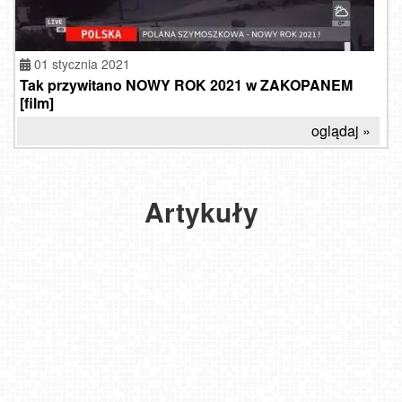
01 stycznia 2021
Tak przywitano NOWY ROK 2021 w ZAKOPANEM
[film]
Fajerwerki
oglądaj »
na
Sylwestra
-
Co
Artykuły
warto
wiedzieć
zanim
kupisz?
2024-
11-05