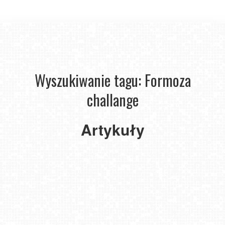
Wyszukiwanie tagu: Formoza
Ustka
2023
challange
-
Formoza
Challenge
Artykuły
czyli
komandoski
bieg
z przeszkodami.
2023-
05-22