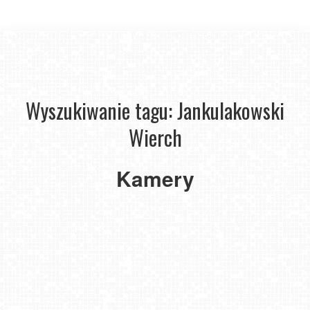
Wyszukiwanie tagu: Jankulakowski
Wierch
Kamery
Kotelnica
-
Jankulakowski
Wierch