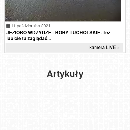
11 października 2021
JEZIORO WDZYDZE - BORY TUCHOLSKIE. Też
lubicie tu zaglądać...
Dlaczego
Wdzydzki
kamera LIVE »
Park
Krajobrazowy
to
punkt
Artykuły
obowiązkowy
na
mapie
Polski?
2026-
05-05