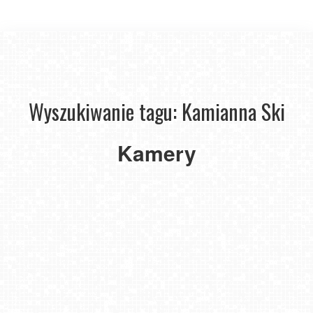
Wyszukiwanie tagu: Kamianna Ski
Stacja
Kamery
narciarska
KamiannaSki
-
NOWOŚĆ