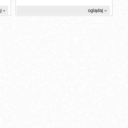
j »
oglądaj »