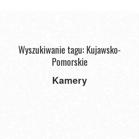
Wyszukiwanie tagu: Kujawsko-
Pomorskie
Chełmno
Kamery
-
widok
na
Unisław
starówkę
Ski