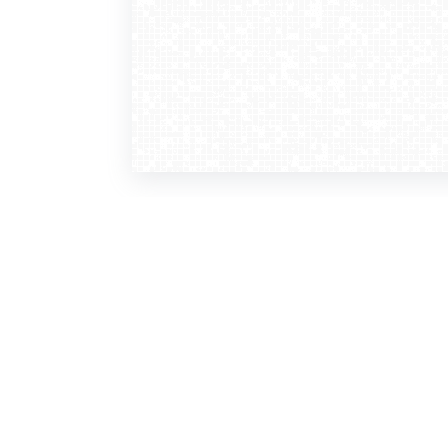
WebCamera
WebC
o serwisie
dla
zasady korzystania
ofer
polityka prywatności
gdz
regulamin zapisu do newslettera
kont
tv - kamery pogodowe
refe
premium
kan