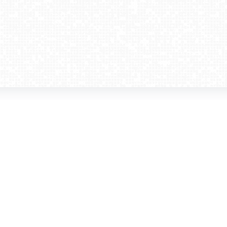
amera dla biznesu
Kontakt
WebCamera Media Sp. z o.o.
 reklamodawców
ul. św. Filipa 23/4
ta
31-150 Kraków
ie oglądać?
tel. +48 12 442 01 86
akt
rencje
webcamera@webcamera.pl
ały FAST
Redakcja