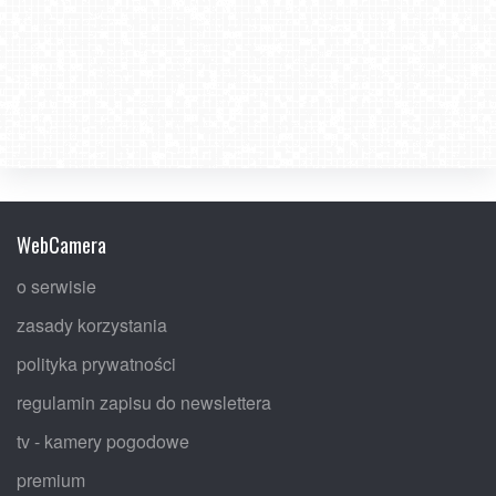
WebCamera
o serwisie
zasady korzystania
polityka prywatności
regulamin zapisu do newslettera
tv - kamery pogodowe
premium