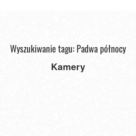
Wyszukiwanie tagu: Padwa północy
ZAMOŚĆ
-
Kamery
widok
na
Rynek
Wielki