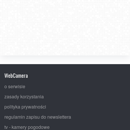
WebCamera
o serwisie
zasady korzystania
polityka prywatności
regulamin zapisu do newslettera
tv - kamery pogodowe