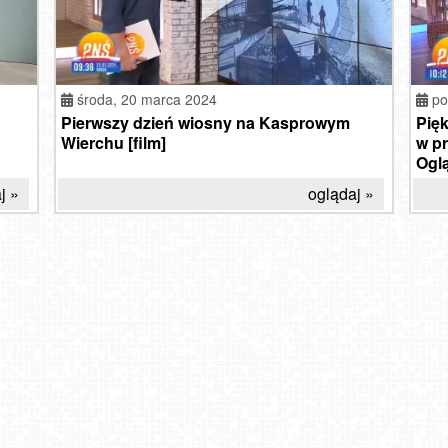
środa,
20 marca 2024
po
Pierwszy dzień wiosny na Kasprowym
Pięk
Wierchu [film]
w pr
Oglą
j »
oglądaj »