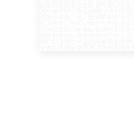
WebCamera
WebC
o serwisie
dla
zasady korzystania
ofer
polityka prywatności
gdz
regulamin zapisu do newslettera
kont
tv - kamery pogodowe
refe
premium
kan