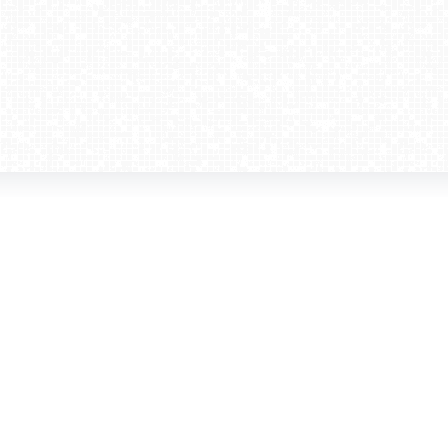
amera dla biznesu
Kontakt
WebCamera Media Sp. z o.o.
 reklamodawców
ul. św. Filipa 23/4
ta
31-150 Kraków
ie oglądać?
tel. +48 12 442 01 86
akt
rencje
webcamera@webcamera.pl
ały FAST
Redakcja