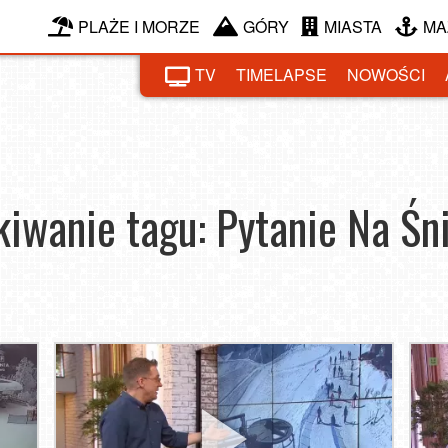
PLAŻE I MORZE
GÓRY
MIASTA
MA
TV
TIMELAPSE
NOWOŚCI
iwanie tagu: Pytanie Na Śn