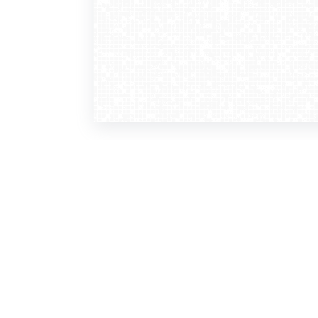
WebCamera
WebC
o serwisie
dla
zasady korzystania
ofer
polityka prywatności
gdz
regulamin zapisu do newslettera
kont
tv - kamery pogodowe
refe
premium
kan