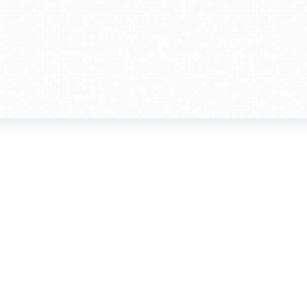
amera dla biznesu
Kontakt
WebCamera Media Sp. z o.o.
 reklamodawców
ul. św. Filipa 23/4
ta
31-150 Kraków
ie oglądać?
tel. +48 12 442 01 86
akt
rencje
webcamera@webcamera.pl
ały FAST
Redakcja