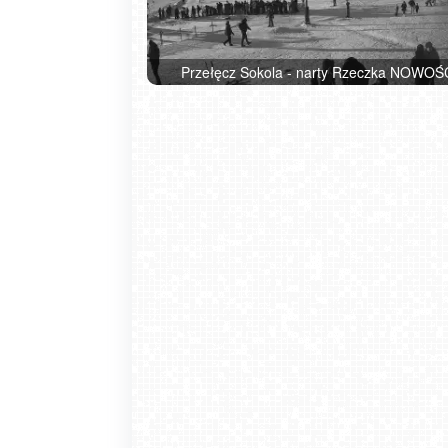
Przełęcz Sokola - narty Rzeczka NOWOŚ