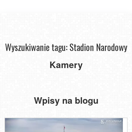
Wyszukiwanie tagu: Stadion Narodowy
Kamery
Zimowy
STADION
Narodowy
PGE
Zimowy
w
Zimowy
Narodowy
Warszawie
Narodowy
3
Wpisy na blogu