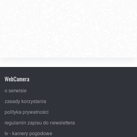
WebCamera
o serwisie
zasady korzystania
polityka prywatności
regulamin zapisu do newslettera
tv - kamery pogodowe