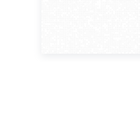
WebCamera
WebC
o serwisie
dla
zasady korzystania
ofer
polityka prywatności
gdz
regulamin zapisu do newslettera
kont
tv - kamery pogodowe
refe
premium
kan