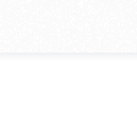
amera dla biznesu
Kontakt
WebCamera Media Sp. z o.o.
 reklamodawców
ul. św. Filipa 23/4
ta
31-150 Kraków
ie oglądać?
tel. +48 12 442 01 86
akt
rencje
webcamera@webcamera.pl
ały FAST
Redakcja