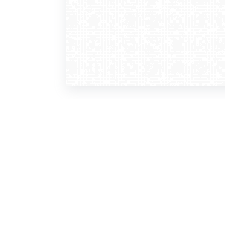
WebCamera
WebC
o serwisie
dla
zasady korzystania
ofer
polityka prywatności
gdz
regulamin zapisu do newslettera
kont
tv - kamery pogodowe
refe
premium
kan