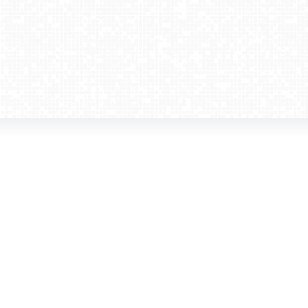
amera dla biznesu
Kontakt
WebCamera Media Sp. z o.o.
 reklamodawców
ul. św. Filipa 23/4
ta
31-150 Kraków
ie oglądać?
tel. +48 12 442 01 86
akt
rencje
webcamera@webcamera.pl
ały FAST
Redakcja