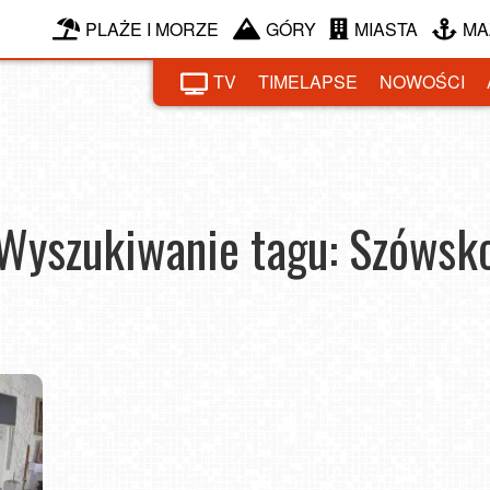
PLAŻE I MORZE
GÓRY
MIASTA
MA
TV
TIMELAPSE
NOWOŚCI
Wyszukiwanie tagu: Szówsk