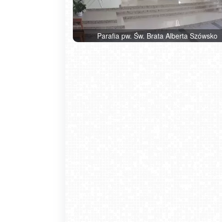
Parafia pw. Św. Brata Alberta Szówsko