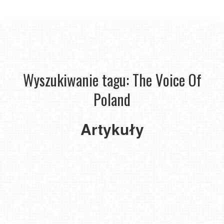
Wyszukiwanie tagu: The Voice Of
Poland
Wrzesień
z Ethno
Artykuły
Jazz
Festival
2021-
09-06