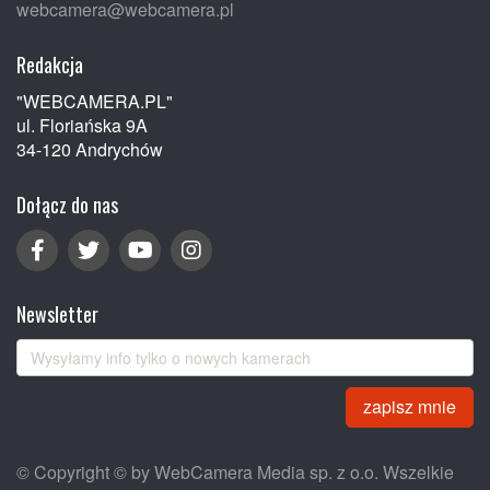
webcamera@webcamera.pl
Redakcja
"WEBCAMERA.PL"
ul. Floriańska 9A
34-120 Andrychów
Dołącz do nas
Newsletter
zapisz mnie
© Copyright © by WebCamera Media sp. z o.o. Wszelkie