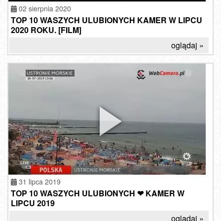
02 sierpnia 2020
TOP 10 WASZYCH ULUBIONYCH KAMER W LIPCU
2020 ROKU. [FILM]
oglądaj »
TOP
31 lipca 2019
10
TOP 10 WASZYCH ULUBIONYCH ❤ KAMER W
plaż
LIPCU 2019
Europy
w
oglądaj »