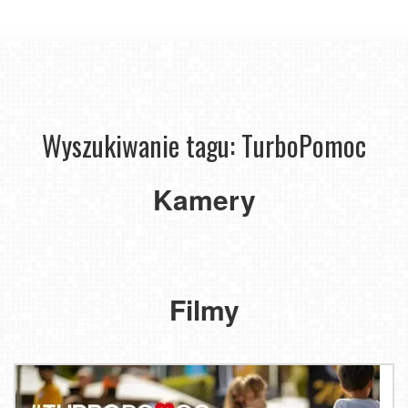
Wyszukiwanie tagu: TurboPomoc
Kamery
Transmisje
Live
WYDARZENIE
Filmy