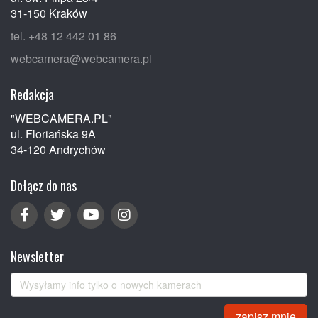
31-150 Kraków
tel. +48 12 442 01 86
webcamera@webcamera.pl
Redakcja
"WEBCAMERA.PL"
ul. Floriańska 9A
34-120 Andrychów
Dołącz do nas
Newsletter
zapisz mnie