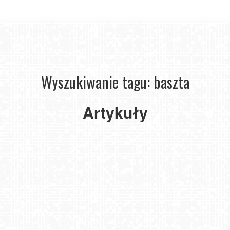
Wyszukiwanie tagu: baszta
Artykuły
Festiwal
filmowy
w Kazimierzu
Dolnym
2019-
07-25