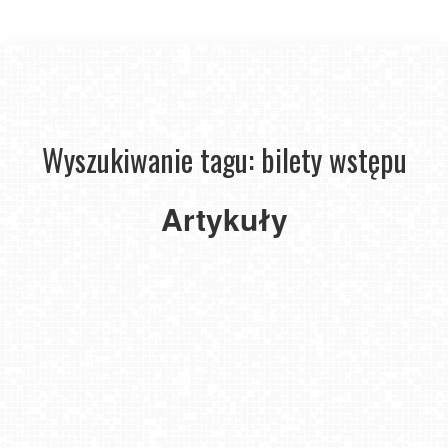
Darmowe
Wyszukiwanie tagu: bilety wstępu
atrakcje
nad
Bałtykiem:
Artykuły
Gdzie
wejdziesz
bez
biletu?
2026-
05-13