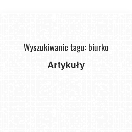
Wyszukiwanie tagu: biurko
Doskonałe
Artykuły
biurko
dla
młodszych
i starszych
2021-
06-08