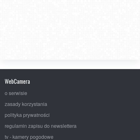
WebCamera
o serwisie
zasady korzystania
polityka prywatności
regulamin zapisu do newslettera
tv - kamery pogodowe