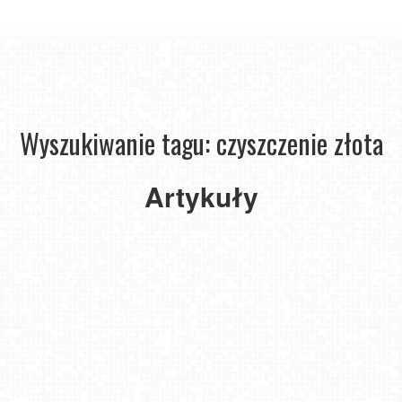
Wyszukiwanie tagu: czyszczenie złota
Artykuły
Jak
wyczyścić
złoty
pierścionek?
2023-
11-03