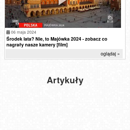
06 maja 2024
Środek lata? Nie, to Majówka 2024 - zobacz co
nagrały nasze kamery [film]
oglądaj »
Artykuły
Piknik z widokiem. Najlepsze punkty widokowe w Polsce na
majówkę 2026.
Majówka 2025 - Czy Twoje ulubione jezioro jest naprawdę
bezpieczne?
2026-04-30
2025-04-29