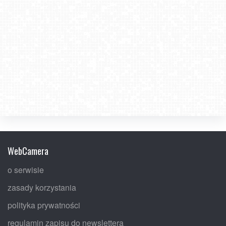
WebCamera
o serwisie
zasady korzystania
polityka prywatności
regulamin zapisu do newslettera