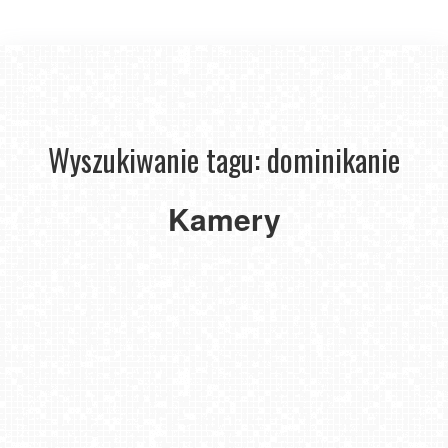
Wyszukiwanie tagu: dominikanie
Parafia
Kamery
Matki
Bożej
Bolesnej
Jarosław