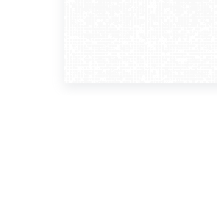
WebCamera
WebC
o serwisie
dla
zasady korzystania
ofer
polityka prywatności
gdz
regulamin zapisu do newslettera
kont
tv - kamery pogodowe
refe
premium
kan