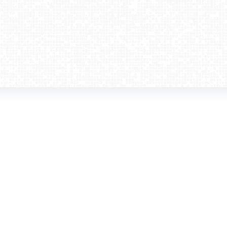
amera dla biznesu
Kontakt
WebCamera Media Sp. z o.o.
 reklamodawców
ul. św. Filipa 23/4
ta
31-150 Kraków
ie oglądać?
tel. +48 12 442 01 86
akt
rencje
webcamera@webcamera.pl
ały FAST
Redakcja