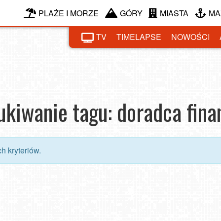
PLAŻE I MORZE
GÓRY
MIASTA
MA
TV
TIMELAPSE
NOWOŚCI
kiwanie tagu: doradca fin
h kryteriów.