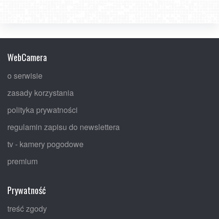
WebCamera
o serwisie
zasady korzystania
polityka prywatności
regulamin zapisu do newslettera
tv - kamery pogodowe
premium
Prywatność
treść zgody