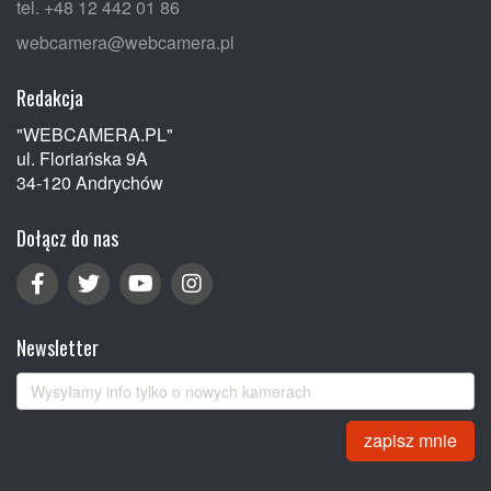
tel. +48 12 442 01 86
webcamera@webcamera.pl
Redakcja
"WEBCAMERA.PL"
ul. Floriańska 9A
34-120 Andrychów
Dołącz do nas
Newsletter
zapisz mnie