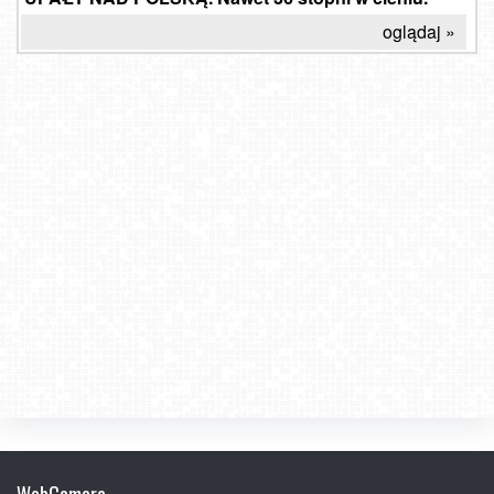
oglądaj »
WebCamera