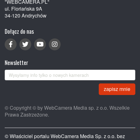
"WEBCAMERA.PL"
ul. Floriańska 9A
34-120 Andrychów
Dołącz do nas
Newsletter
zapisz mnie
© Copyright © by WebCamera Media sp. z o.o. Wszelkie
Prawa Zastrzeżone.
© Właściciel portalu WebCamera Media Sp. z o.o. bez